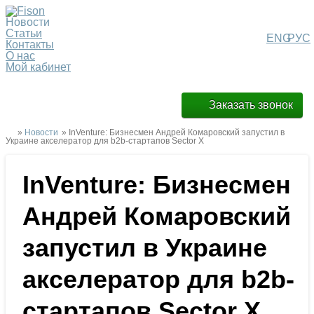
Новости
Статьи
ENG
РУС
Контакты
О нас
Мой кабинет
Заказать звонок
»
Новости
» InVenture: Бизнесмен Андрей Комаровский запустил в
Украине акселератор для b2b-стартапов Sector X
InVenture: Бизнесмен
Андрей Комаровский
запустил в Украине
акселератор для b2b-
стартапов Sector X