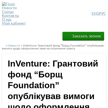
Новости
Статьи
ENG
РУС
Контакты
О нас
Мой кабинет
Заказать звонок
»
Новости
» InVenture: Грантовий фонд “Борщ Foundation” опублікував
вимоги щодо оформлення заяв на отримання гранту
InVenture: Грантовий
фонд “Борщ
Foundation”
опублікував вимоги
щодо оформлення