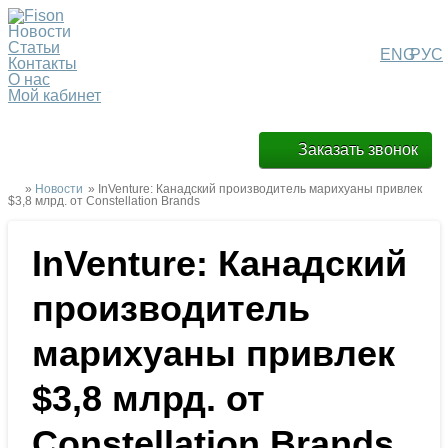
Новости
Статьи
ENG
РУС
Контакты
О нас
Мой кабинет
Заказать звонок
»
Новости
» InVenture: Канадский производитель марихуаны привлек
$3,8 млрд. от Constellation Brands
InVenture: Канадский
производитель
марихуаны привлек
$3,8 млрд. от
Constellation Brands