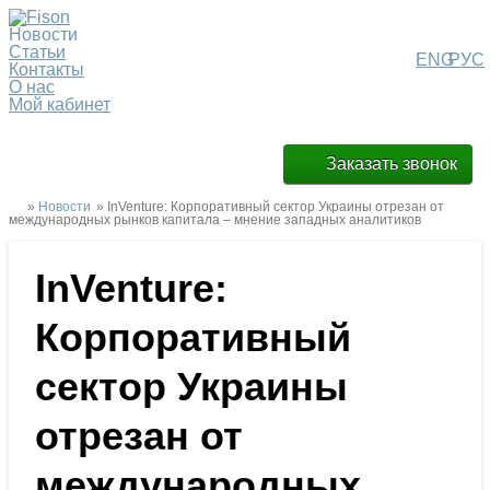
Новости
Статьи
ENG
РУС
Контакты
О нас
Мой кабинет
Заказать звонок
»
Новости
» InVenture: Корпоративный сектор Украины отрезан от
международных рынков капитала – мнение западных аналитиков
InVenture:
Корпоративный
сектор Украины
отрезан от
международных