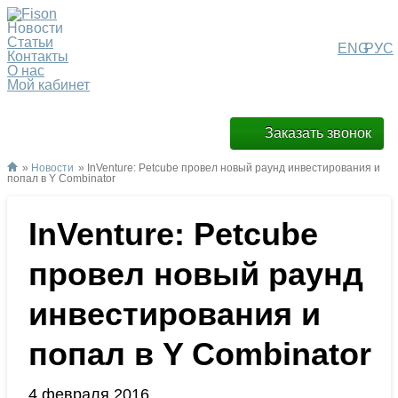
Новости
Статьи
ENG
РУС
Контакты
О нас
Мой кабинет
Заказать звонок
»
Новости
» InVenture: Petcube провел новый раунд инвестирования и
попал в Y Combinator
InVenture: Petcube
провел новый раунд
инвестирования и
попал в Y Combinator
4 февраля 2016