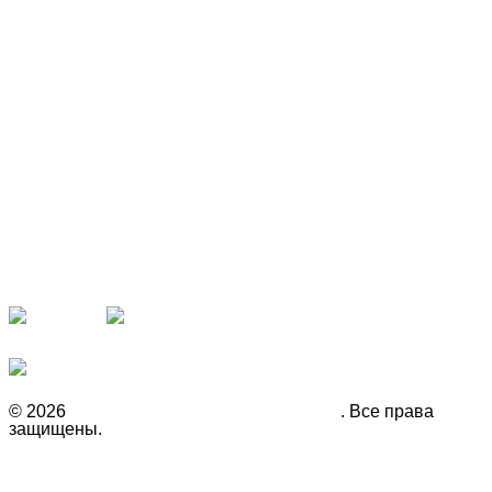
Наши партнёры
Рекомендуем
© 2026
Инвестиционная компания Fison
. Все права
защищены.
Политика конфиденциальности
Гарантии