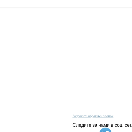
Проконсультируйтесь с нашим
олитика конфиденциальности
менеджером по телефону
арантии
+380 (67)
624 33 44
 нас
Запросить обратный звонок
арта сайта
Следите за нами в соц. сет