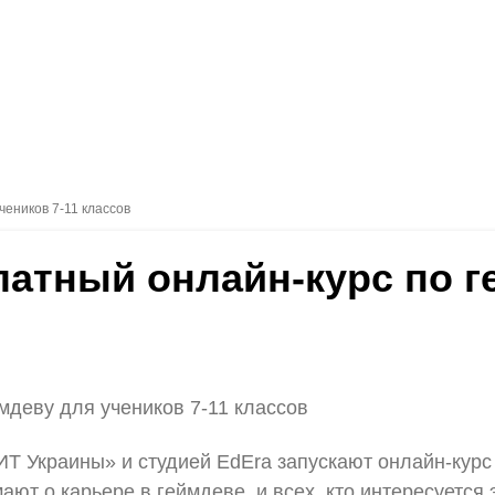
чеников 7-11 классов
платный онлайн-курс по 
ймдеву для учеников 7-11 классов
«ИТ Украины» и студией EdEra запускают онлайн-курс
ают о карьере в геймдеве, и всех, кто интересуется 