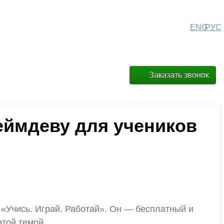
ENG
РУС
Заказать звонок
геймдеву для учеников
 «Учись. Играй. Работай». Он — бесплатный и
этой темой.