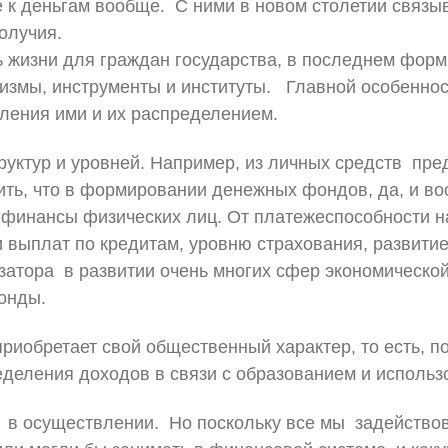
е к деньгам вообще. С ними в новом столетии связ
олучия.
 жизни для граждан государства, в последнем форм
измы, инструменты и институты. Главной особенно
вления ими и их распределением.
ктур и уровней. Например, из личных средств предп
ить, что в формировании денежных фондов, да, и во
финансы физических лиц. От платежеспособности н
и выплат по кредитам, уровню страхования, развити
затора в развитии очень многих сфер экономической
онды.
иобретает свой общественный характер, то есть, по
еделения доходов в связи с образованием и исполь
в осуществлении. Но поскольку все мы задейство