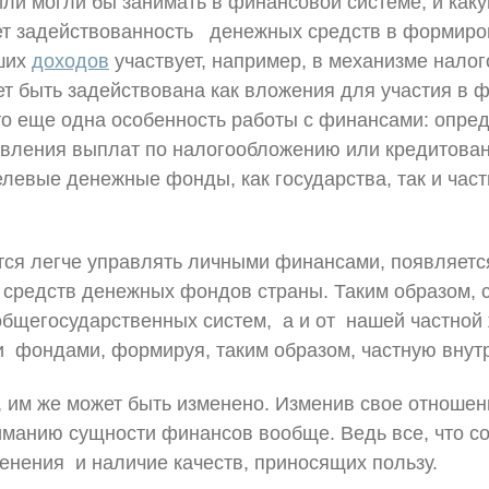
или могли бы занимать в финансовой системе, и как
т задействованность денежных средств в формиров
аших
доходов
участвует, например, в механизме налог
ет быть задействована как вложения для участия в
о еще одна особенность работы с финансами: опред
вления выплат по налогообложению или кредитован
левые денежные фонды, как государства, так и част
тся легче управлять личными финансами, появляетс
средств денежных фондов страны. Таким образом, 
бщегосударственных систем, а и от нашей частной 
 фондами, формируя, таким образом, частную внут
м, им же может быть изменено. Изменив свое отношен
иманию сущности финансов вообще. Ведь все, что со
енения и наличие качеств, приносящих пользу.