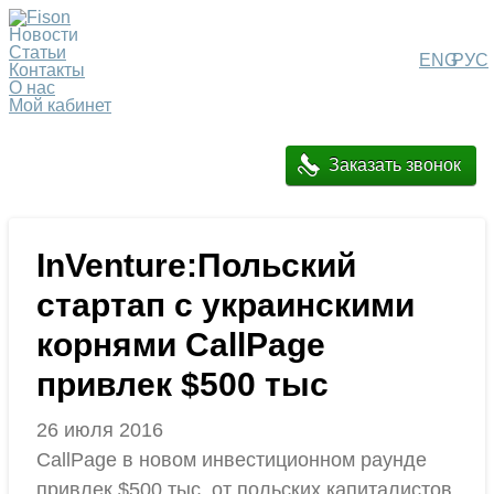
Новости
Статьи
ENG
РУС
Контакты
О нас
Мой кабинет
Заказать звонок
InVenture:Польский
стартап с украинскими
корнями CallPage
привлек $500 тыс
26 июля 2016
CallPage в новом инвестиционном раунде
привлек $500 тыс. от польских капиталистов,