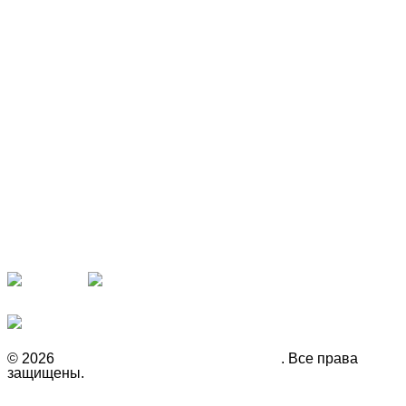
Наши партнёры
Рекомендуем
© 2026
Инвестиционная компания Fison
. Все права
защищены.
Политика конфиденциальности