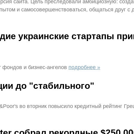
версия сайта. Цель преследовали амбициозную: созда
опытом и самосовершенствоваться, общаться друг с 
одие украинские стартапы при
т фондов и бизнес-ангелов
подробнее »
ии до "стабильного"
Poor's во вторник повысило кредитный рейтинг Грец
er собрал рекордные $250 000