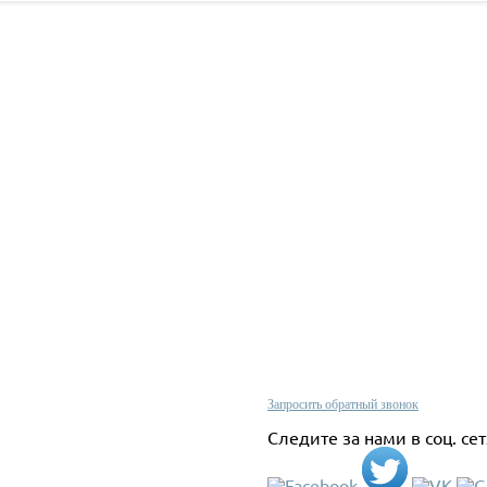
Проконсультируйтесь с нашим
олитика конфиденциальности
менеджером по телефону
арантии
+380 (67)
624 33 44
 нас
Запросить обратный звонок
арта сайта
Следите за нами в соц. се