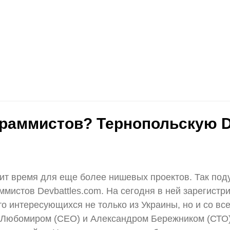
граммистов? Тернопольскую D
одит время для еще более нишевых проектов. Так по
мистов Devbattles.com. На сегодня в ней зарегистр
то интересующихся не только из Украины, но и со вс
 Любомиром (СЕО) и Александром Бережником (СТО) 