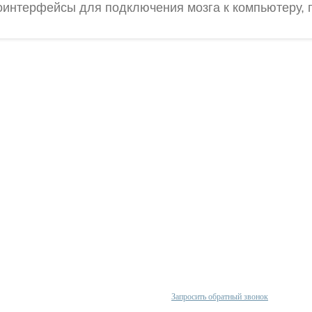
оинтерфейсы для подключения мозга к компьютеру, 
Проконсультируйтесь с нашим
олитика конфиденциальности
менеджером по телефону
арантии
+380 (67)
624 33 44
 нас
Запросить обратный звонок
арта сайта