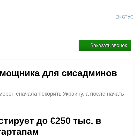
ENG
РУС
Заказать звонок
помощника для сисадминов
мерен сначала покорить Украину, а после начать
стирует до €250 тыс. в
тартапам