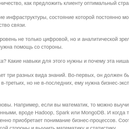
ничество, как предложить клиенту оптимальный стра
 инфраструктуры, состояние которой постоянно мони
ство связи.
ровень не только цифровой, но и аналитической зр
нужна помощь со стороны.
ta? Какие навыки для этого нужны и почему эта ниш
етает три разных вида знаний. Во-первых, он должен 
в-третьих, но не в-последних, ему нужна бизнес-эксп
новы. Например, если вы математик, то можно выучит
анными, вроде Hadoop, Spark или MongoDB. И когда т
енно приобретает понимание бизнес-процессов. Соо
гой стороны и выучить математику и статистику.