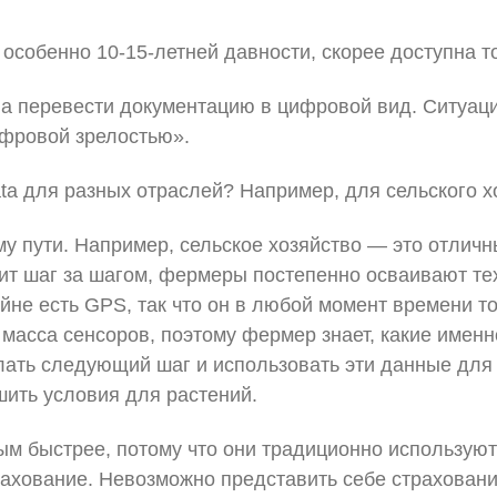
 особенно 10-15-летней давности, скорее доступна т
ла перевести документацию в цифровой вид. Ситуац
ифровой зрелостью».
ta для разных отраслей? Например, для сельского хо
у пути. Например, сельское хозяйство — это отличн
одит шаг за шагом, фермеры постепенно осваивают те
айне есть GPS, так что он в любой момент времени т
ь масса сенсоров, поэтому фермер знает, какие имен
лать следующий шаг и использовать эти данные для
чшить условия для растений.
ым быстрее, потому что они традиционно использую
хование. Невозможно представить себе страхование