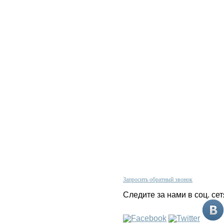
Проконсультируйтесь с нашим
олитика конфиденциальности
менеджером по телефону
арантии
+380 (67)
624 33 44
 нас
Запросить обратный звонок
арта сайта
Следите за нами в соц. сет