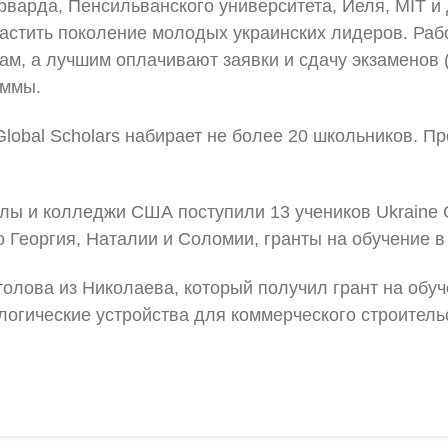
арварда, Пенсильванского университета, Йеля, MIT и 
астить поколение молодых украинских лидеров. Рабо
нам, а лучшим оплачивают заявки и сдачу экзаменов 
аммы.
 Global Scholars набирает не более 20 школьников.
лы и колледжи США поступили 13 учеников Ukraine G
о Георгия, Наталии и Соломии, гранты на обучение 
олова из Николаева, который получил грант на обу
логические устройства для коммерческого строитель