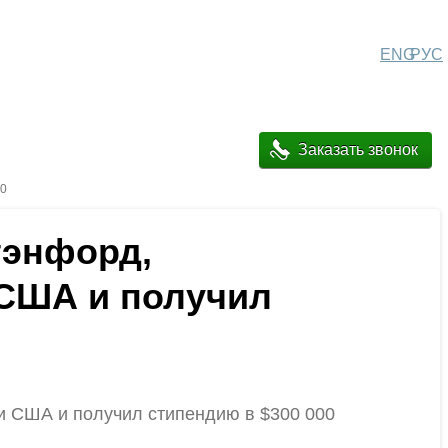
ENG
РУС
Заказать звонок
00
тэнфорд,
 США и получил
жи США и получил стипендию в $300 000