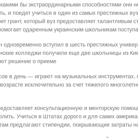
 какими бы экстраординарными способностями они не
ь, и поедет учиться в один из самых престижных вузо
ет грант, который вуз предоставляет талантливым ст
 помогает одаренным украинским школьникам поступ
он одновременно вступил в шесть престижных универ
нские колледжи получили еще две школьницы из Кие
ают решение о приеме
асов в день — играют на музыкальных инструментах, 
возрасте исключительно за счет тяжелого многолетн
 предоставляет консультационную и менторскую помо
олить. Учиться в Штатах дорого и для самих америк
там предлагают стипендии, покрывающие затраты на