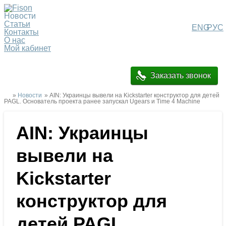
Новости
Статьи
ENG
РУС
Контакты
О нас
Мой кабинет
Заказать звонок
»
Новости
» AIN: Украинцы вывели на Kickstarter конструктор для детей
PAGL. Основатель проекта ранее запускал Ugears и Time 4 Machine
AIN: Украинцы
вывели на
Kickstarter
конструктор для
детей PAGL.