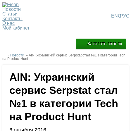
Новости
Статьи
ENG
РУС
Контакты
О нас
Мой кабинет
Заказать звонок
»
Новости
» AIN: Украинский сервис Serpstat стал №1 в категории Tech
на Product Hunt
AIN: Украинский
сервис Serpstat стал
№1 в категории Tech
на Product Hunt
6 октября 2016