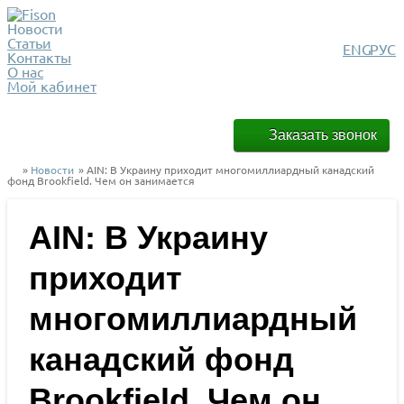
Новости
Статьи
ENG
РУС
Контакты
О нас
Мой кабинет
Заказать звонок
»
Новости
» AIN: В Украину приходит многомиллиардный канадский
фонд Brookfield. Чем он занимается
AIN: В Украину
приходит
многомиллиардный
канадский фонд
Brookfield. Чем он