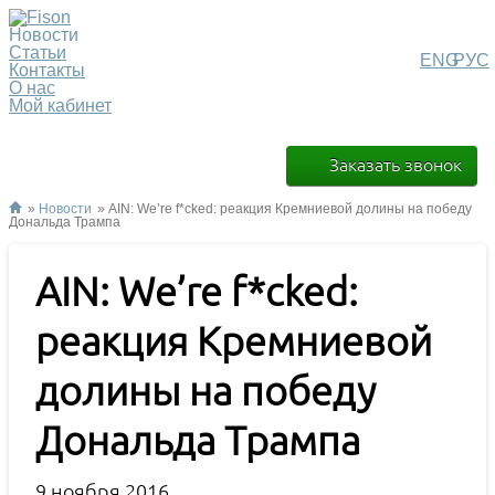
Новости
Статьи
ENG
РУС
Контакты
О нас
Мой кабинет
Заказать звонок
»
Новости
» AIN: We’re f*cked: реакция Кремниевой долины на победу
Дональда Трампа
AIN: We’re f*cked:
реакция Кремниевой
долины на победу
Дональда Трампа
9 ноября 2016