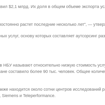
тавил $2,1 млрд. Их доля в общем объеме экспорта у
постоянно растет последние несколько лет", — утве
ых услуг, основу которых составляет аутсорсинг ра
в НБУ называют относительно низкую стоимость услу
ране составило более 90 тыс. человек. Общее колич
 также находится около сотни центров исследований
, Siemens и Teleperformance.