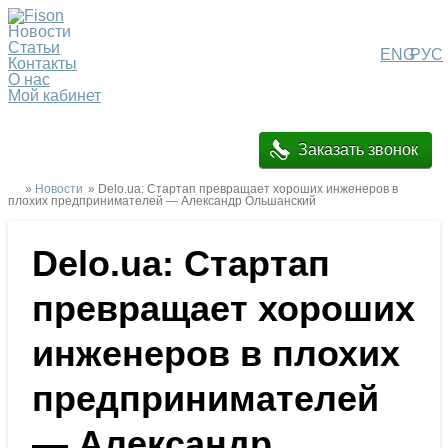
Новости
Статьи
ENG
РУС
Контакты
О нас
Мой кабинет
Заказать звонок
»
Новости
» Delo.ua: Стартап превращает хороших инженеров в
плохих предпринимателей — Александр Ольшанский
Delo.ua: Стартап
превращает хороших
инженеров в плохих
предпринимателей
— Александр