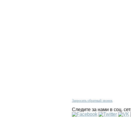
Проконсультируйтесь с нашим
олитика конфиденциальности
менеджером по телефону
арантии
+380 (67)
624 33 44
 нас
Запросить обратный звонок
арта сайта
Следите за нами в соц. сет