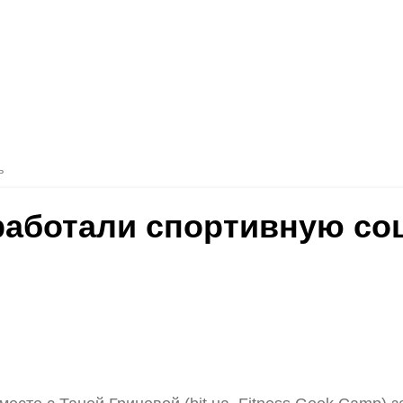
ь
зработали спортивную со