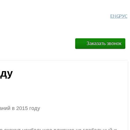
ENG
РУС
Заказать звонок
оду
аний в 2015 году