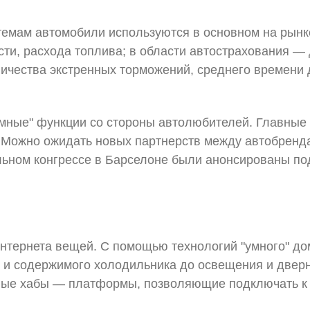
емам автомобили используются в основном на рынке
сти, расхода топлива; в области автострахования —
личества экстренных торможений, среднего времени
умные" функции со стороны автолюбителей. Главны
. Можно ожидать новых партнерств между автобренда
ном конгрессе в Барселоне были анонсированы под
нтернета вещей. С помощью технологий "умного" до
 и содержимого холодильника до освещения и дверн
ные хабы — платформы, позволяющие подключать к