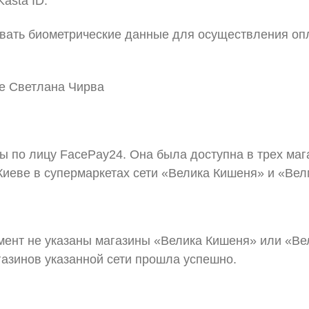
asta ID:
овать биометрические данные для осуществления опл
е Светлана Чирва
 по лицу FacePay24. Она была доступна в трех маг
Киеве в супермаркетах сети «Велика Кишеня» и «Вел
мент не указаны магазины «Велика Кишеня» или «Вел
газинов указанной сети прошла успешно.