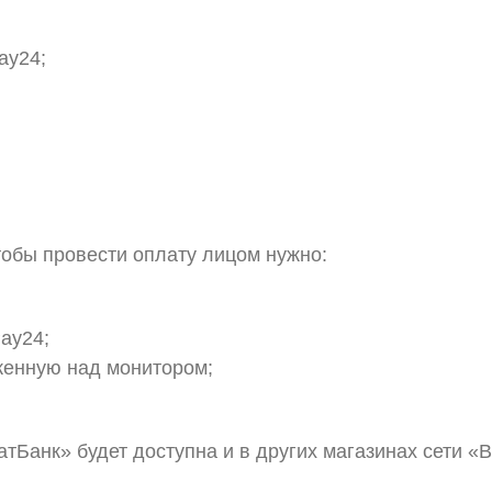
ay24;
тобы провести оплату лицом нужно:
ay24;
женную над монитором;
тБанк» будет доступна и в других магазинах сети «