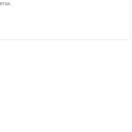
етах.