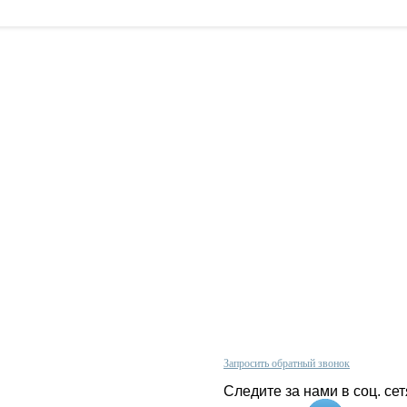
Проконсультируйтесь с нашим
олитика конфиденциальности
менеджером по телефону
арантии
+380 (67)
624 33 44
 нас
Запросить обратный звонок
арта сайта
Следите за нами в соц. сет