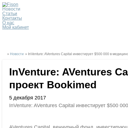
Новости
Статьи
Контакты
О нас
Мой кабинет
»
Новости
» InVenture: AVentures Capital инвестирует $500 000 в медици
InVenture: AVentures C
проект Bookimed
5 декабря 2017
InVenture: AVentures Capital инвестирует $500 0
AVentures Capital, венчурный фонд, инвестирую