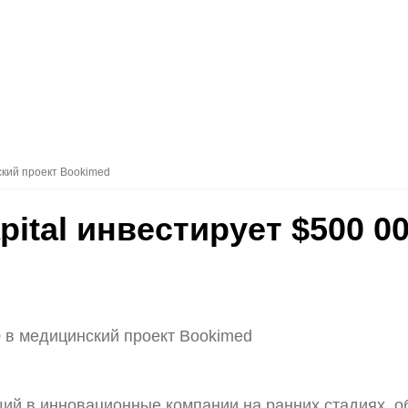
нский проект Bookimed
apital инвестирует $500 
00 в медицинский проект Bookimed
щий в инновационные компании на ранних стадиях, о