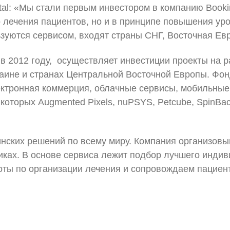
tal: «Мы стали первым инвестором в компанию Book
о лечения пациентов, но и в принципе повышения ур
льзуются сервисом, входят страны СНГ, Восточная Е
в 2012 году, осуществляет инвестиции проекты на р
не и странах Центральной Восточной Европы. Фонд 
ектронная коммерция, облачные сервисы, мобильные 
которых Augmented Pixels, nuPSYS, Petcube, SpinBac
ских решений по всему миру. Компания организовыв
никах. В основе сервиса лежит подбор лучшего инди
ты по организации лечения и сопровождаем пациент