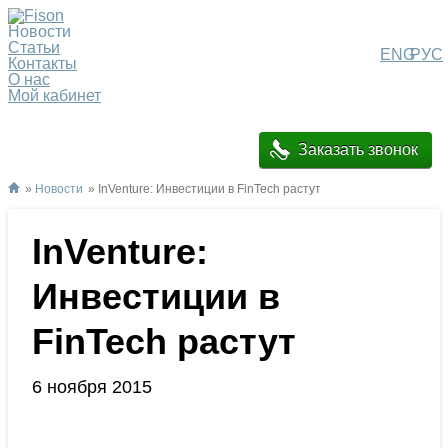
Новости
Статьи
ENG
РУС
Контакты
О нас
Мой кабинет
Заказать звонок
»
Новости
» InVenture: Инвестиции в FinTech растут
InVenture:
Инвестиции в
FinTech растут
6 ноября 2015