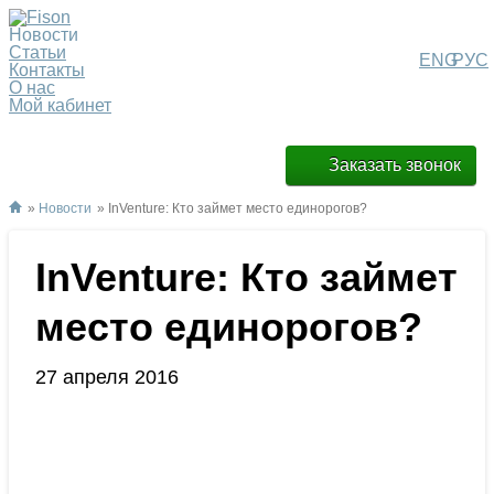
Новости
Статьи
ENG
РУС
Контакты
О нас
Мой кабинет
Заказать звонок
»
Новости
» InVenture: Кто займет место единорогов?
InVenture: Кто займет
место единорогов?
27 апреля 2016