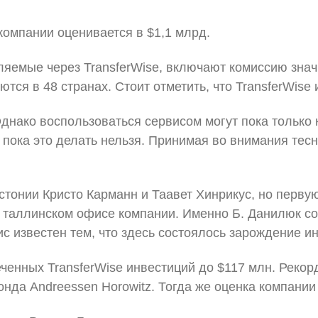
компании оценивается в $1,1 млрд.
мые через TransferWise, включают комиссию значи
тся в 48 странах. Стоит отметить, что TransferWise
Однако воспользоваться сервисом могут пока только
 пока это делать нельзя. Принимая во внимания тесн
Эстонии Кристо Карманн и Таавет Хинрикус, но перв
 таллинском офисе компании. Именно Б. Данилюк со
ис известен тем, что здесь состоялось зарождение и
енных TransferWise инвестиций до $117 млн. Рекор
онда Andreessen Horowitz. Тогда же оценка компании