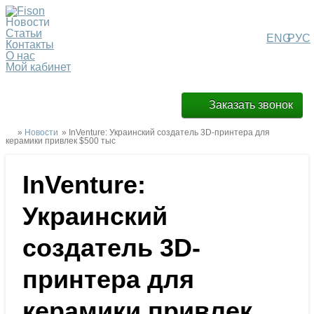
Новости
Статьи
ENG
РУС
Контакты
О нас
Мой кабинет
Заказать звонок
»
Новости
» InVenture: Украинский создатель 3D-принтера для
керамики привлек $500 тыс
InVenture:
Украинский
создатель 3D-
принтера для
керамики привлек