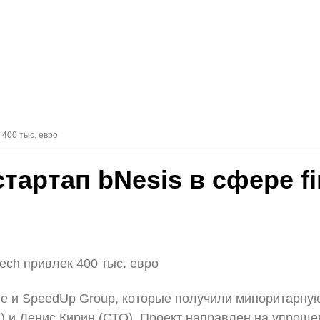
 400 тыс. евро
стартап bNesis в сфере f
tech привлек 400 тыс. евро
ue и SpeedUp Group, которые получили миноритарну
) и Денис Кирин (СТО). Проект направлен на упроще