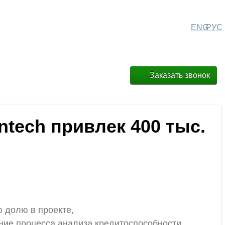
ENG
РУС
Заказать звонок
intech привлек 400 тыс.
ю долю в проекте,
ние процесса анализа кредитоспособности