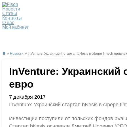
Новости
Статьи
Контакты
О нас
Мой кабинет
»
Новости
» InVenture: Украинский стартап bNesis в сфере fintech привлек
InVenture: Украинский 
евро
7 декабря 2017
InVenture: Украинский стартап bNesis в сфере fin
Инвестиции поступили от польских фондов bVal
Стартап bNesis основали Дмитрий Норенко (СЕО