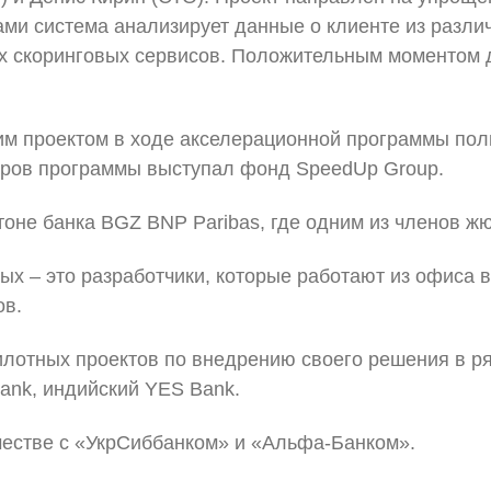
ми система анализирует данные о клиенте из различ
х скоринговых сервисов. Положительным моментом дл
 проектом в ходе акселерационной программы польс
аторов программы выступал фонд SpeedUp Group.
тоне банка BGZ BNP Paribas, где одним из членов ж
орых – это разработчики, которые работают из офиса 
ов.
пилотных проектов по внедрению своего решения в р
Bank, индийский YES Bank.
честве с «УкрСиббанком» и «Альфа-Банком».