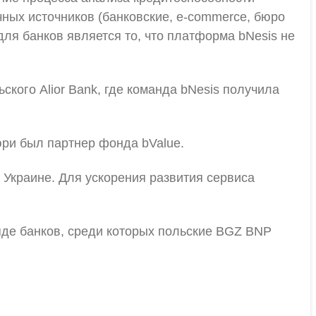
ных источников (банковские, e-commerce, бюро
я банков является то, что платформа bNesis не
кого Alior Bank, где команда bNesis получила
юри был партнер фонда bValue.
в Украине. Для ускорения развития сервиса
яде банков, среди которых польские BGZ BNP