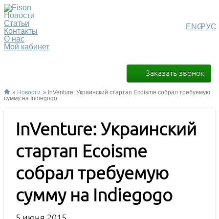
Новости
Статьи
ENG
РУС
Контакты
О нас
Мой кабинет
Заказать звонок
»
Новости
» InVenture: Украинский стартап Ecoisme собрал требуемую
сумму на Indiegogo
InVenture: Украинский
стартап Ecoisme
собрал требуемую
сумму на Indiegogo
5 июня 2015