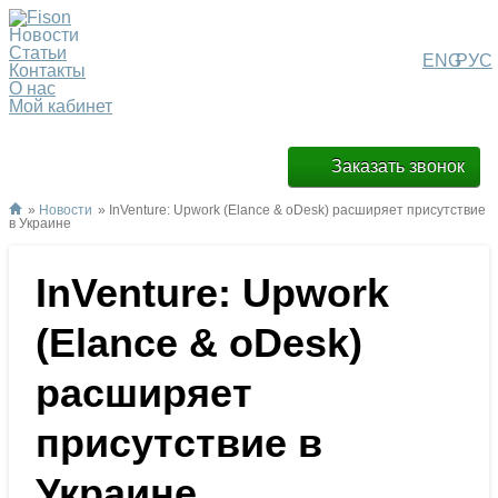
Новости
Статьи
ENG
РУС
Контакты
О нас
Мой кабинет
Заказать звонок
»
Новости
» InVenture: Upwork (Elance & oDesk) расширяет присутствие
в Украине
InVenture: Upwork
(Elance & oDesk)
расширяет
присутствие в
Украине