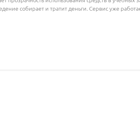
ет прозрачность использования средств в учебных з
аведение собирает и тратит деньги. Сервис уже работ