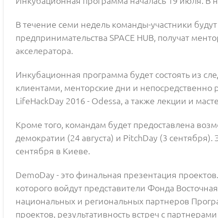
Инкубационная программа началась 19 июля. В не
В течение семи недель команды-участники будут
предпринимательства SPACE HUB, получат менто
акселератора.
Инкубационная программа будет состоять из сл
клиентами, менторские дни и непосредственно р
LifeHackDay 2016 - Odessa, а также лекции и мас
Кроме того, командам будет предоставлена ​​во
демократии (24 августа) и PitchDay (3 сентября)
сентября в Киеве.
DemoDay - это финальная презентация проектов.
которого войдут представители Фонда Восточная 
национальных и региональных партнеров Програм
проектов, результативность встреч с партнерам