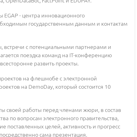
, OpenDataBot, FactPoint и EDUPAY.
мы EGAP - центра инновационного
еобходимым государственным данным и контактам
, встречи с потенциальными партнерами и
агается поездка команд на IT-конференцию
т всесторонне развить проекты.
 проектов на флешмобе с электронной
 проектов на DemoDay, который состоится 10
ты своей работы перед членами жюри, в состав
ства по вопросам электронного правительства,
е поставленных целей, активность и прогресс
епосредственно сама презентация.