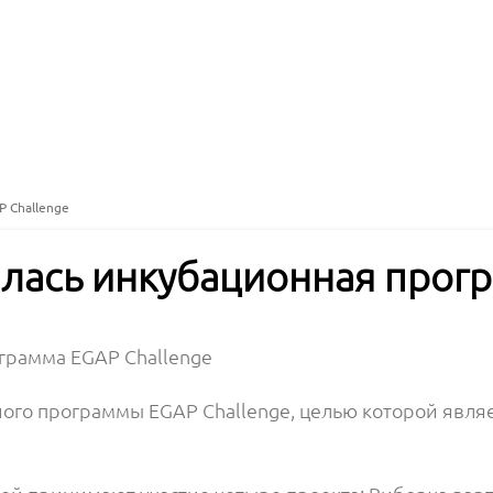
P Challenge
чалась инкубационная прог
ограмма EGAP Challenge
ного программы EGAP Challenge, целью которой явля