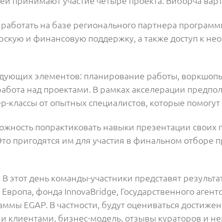
й принимают участие четыре проекта: Виборча варта
 работать на базе регионального партнера програм
рскую и финансовую поддержку, а также доступ к н
едующих элементов: планирование работы, воркшопы
абота над проектами. В рамках акселерации предпол
тер-классы от опытных специалистов, которые помогу
зможность попрактиковать навыки презентации своих
. Это пригодятся им для участия в финальном отборе
 В этот день команды-участники представят результа
Европа, фонда InnovaBridge, Государственного агент
мы EGAP. В частности, будут оцениваться достижени
и и клиентами, бизнес-модель, отзывы кураторов и н