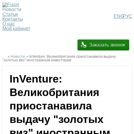
Новости
Статьи
ENG
РУС
Контакты
О нас
Мой кабинет
Заказать звонок
»
Новости
» InVenture: Великобритания приостанавила выдачу
"золотых виз" иностранным инвесторам
InVenture:
Великобритания
приостанавила
выдачу "золотых
виз" иностранным