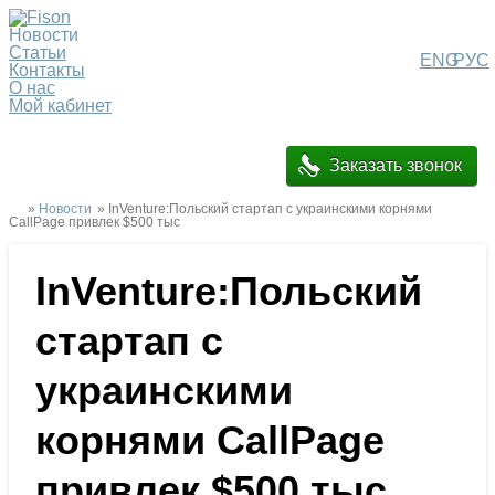
Новости
Статьи
ENG
РУС
Контакты
О нас
Мой кабинет
Заказать звонок
»
Новости
» InVenture:Польский стартап с украинскими корнями
CallPage привлек $500 тыс
InVenture:Польский
стартап с
украинскими
корнями CallPage
привлек $500 тыс