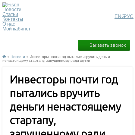
Новости
Статьи
ENG
РУС
Контакты
О нас
Мой кабинет
Заказать звонок
»
Новости
» Инвесторы почти год пытались вручить деньги
ненастоящему стартапу, запущенному ради шутки
Инвесторы почти год
пытались вручить
деньги ненастоящему
стартапу,
запущенному ради