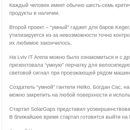
Каждый человек имеет обычно шесть-семь критич
продукты в наличии.
Второй проект – “умный” гаджет для баров Kege
утилизируется из-за невозможности точно контро
их любимое закончилось.
На Lviv IT Arena можно было ознакомиться и с д
презентовала “умную” перчатку для велосипедист
световой сигнал при проезжающей рядом машин
Создатель “умной” гантели Helko, Богдан Сас, н
можно закрепить на любой поверхности и исполь
Стартап SolarGaps представил усовершенствов
В ближайшее время стартап готовится выйти на K