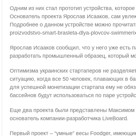
Одним из них стал прототип устройства, которо
Основатель проекта Ярослав Исааков, сам увле
Подробнее о данном устройстве можно прочитать в 
proizvodstvo-smart-brasleta-dlya-plovcov-swimmerix
Ярослав Исааков сообщил, что у него уже есть п
разработать промышленный образец, который мож
Оптимизма украинских стартаперов не разделяет
ситуацию, когда все 50 человек, плавающих в бас
для успешной монетизации стартапа ему не обяз
бассейнов будут использоваться по паре устрой
Еще два проекта были представлены Максимом Г
основатель компании-разработчика LiveBoard.
Первый проект – “умные” весы Foodger, имеющие