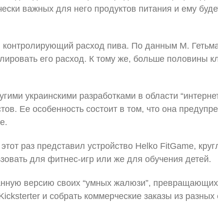
ески важных для него продуктов питания и ему буде
r, контролирующий расход пива. По данным М. Гетьм
лировать его расход. К тому же, больше половины кл
ругими украинскими разработками в области “интерне
ов. Ее особенность состоит в том, что она предупр
е.
а этот раз представил устройство Helko FitGame, кр
зовать для фитнес-игр или же для обучения детей.
анную версию своих “умных жалюзи”, превращающих 
icksterter и собрать коммерческие заказы из разных 