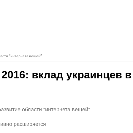
бласти “интернета вещей”
na 2016: вклад украинцев 
 развитие области “интернета вещей”
тивно расширяется