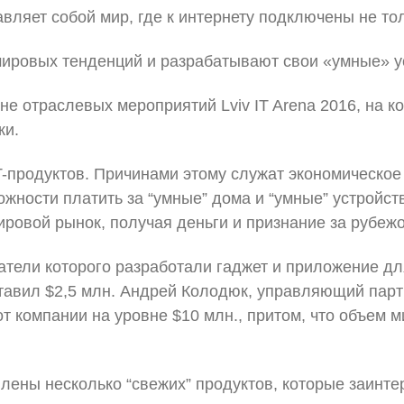
ставляет собой мир, где к интернету подключены не то
 мировых тенденций и разрабатывают свои «умные» у
не отраслевых мероприятий Lviv IT Arena 2016, на 
ки.
oT-продуктов. Причинами этому служат экономическо
ожности платить за “умные” дома и “умные” устройст
ировой рынок, получая деньги и признание за рубеж
атели которого разработали гаджет и приложение д
тавил $2,5 млн. Андрей Колодюк, управляющий парт
орот компании на уровне $10 млн., притом, что объем
влены несколько “свежих” продуктов, которые заинт