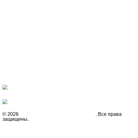
Наши партнёры
Рекомендуем
© 2026
Инвестиционная компания Fison
. Все права
защищены.
Политика конфиденциальности
Гарантии
О нас