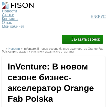
Новости
Статьи
ENG
РУС
Контакты
О нас
Мой кабинет
Заказать звонок
»
Новости
» InVenture: В новом сезоне бизнес-акселератор Orange Fab
Polska приглашает к участию и украинские стартапы
InVenture: В новом
сезоне бизнес-
акселератор Orange
Fab Polska