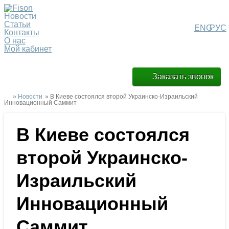
Новости
Статьи
ENG
РУС
Контакты
О нас
Мой кабинет
Заказать звонок
»
Новости
» В Киеве состоялся второй Украинско-Израильский
Инновационный Саммит
В Киеве состоялся
второй Украинско-
Израильский
Инновационный
Саммит