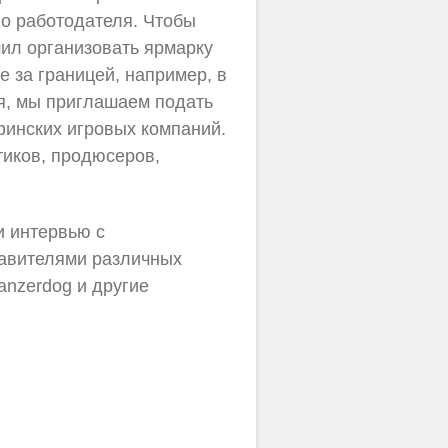
го работодателя. Чтобы
шил организовать ярмарку
те за границей, например, в
я, мы приглашаем подать
финских игровых компаний.
тиков, продюсеров,
и интервью с
тавителями различных
Panzerdog и другие