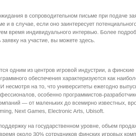
жидания в сопроводительном письме при подаче зая
е и в случае, если оно заинтересует потенциально
уем время индивидуального интервью. Более подроб
ь заявку на участие, вы можете здесь.
ся одним из центров игровой индустрии, а финские
ограммного обеспечения характеризуются как наибол
И несмотря на то, что университеты ежегодно выпус
офессионалов, особенно программистов-разработчик
омпаний — от маленьких до всемирно известных, вро
ng, Next Games, Electronic Arts, Ubisoft.
поддержку на государственном уровне, объем продаж
 время около 30% сотрудников финских игровых ком