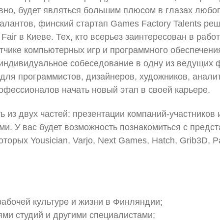
вно, будет являться большим плюсом в глазах любо
талантов, финский стартап Games Factory Talents ре
Fair в Киеве. Тех, кто всерьез заинтересован в рабо
тчике компьютерных игр и программного обеспечени
 индивидуальное собеседование в одну из ведущих 
для программистов, дизайнеров, художников, анали
офессионалов начать новый этап в своей карьере.
ь из двух частей: презентации компаний-участников 
и. У вас будет возможность познакомиться с предс
торых Yousician, Varjo, Next Games, Hatch, Grib3D, 
рабочей культуре и жизни в Финляндии;
ями студий и другими специалистами;