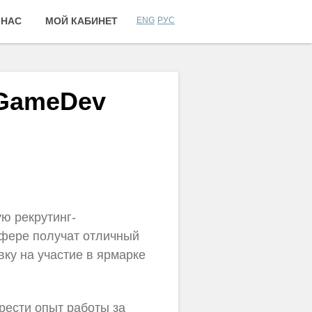
 НАС
МОЙ КАБИНЕТ
ENG
РУС
и GameDev
ую рекрутинг-
сфере получат отличный
вку на участие в ярмарке
рести опыт работы за