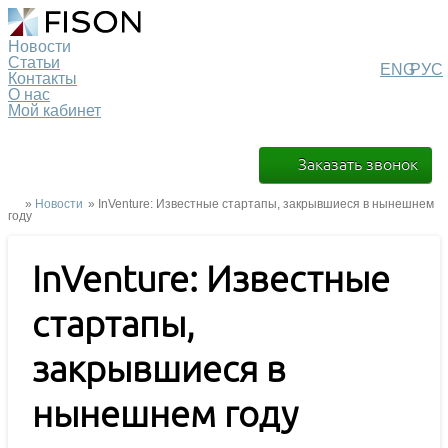
Новости
Статьи
ENG
РУС
Контакты
О нас
Мой кабинет
Заказать звонок
»
Новости
» InVenture: Известные стартапы, закрывшиеся в нынешнем
году
InVenture: Известные
стартапы,
закрывшиеся в
нынешнем году