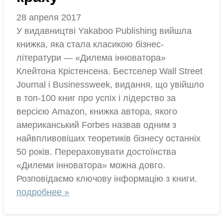
28 апреля 2017
У видавництві Yakaboo Publishing вийшла
книжка, яка стала класикою бізнес-
літератури — «Дилема інноватора»
Клейтона Крістенсена. Бестселер Wall Street
Journal і Businessweek, видання, що увійшло
в топ-100 книг про успіх і лідерство за
версією Amazon, книжка автора, якого
американський Forbes назвав одним з
найвпливовіших теоретиків бізнесу останніх
50 років. Перераховувати достоїнства
«Дилеми інноватора» можна довго.
Розповідаємо ключову інформацію з книги.
подробнее »