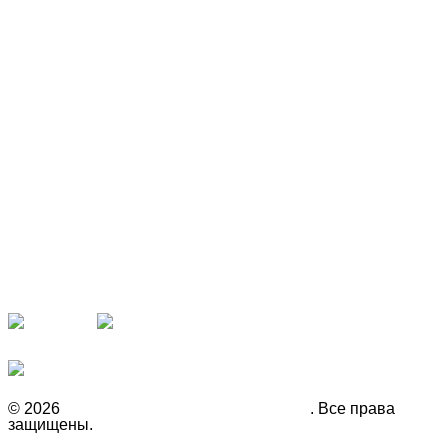
Наши партнёры
Рекомендуем
© 2026
Инвестиционная компания Fison
. Все права
защищены.
Политика конфиденциальности