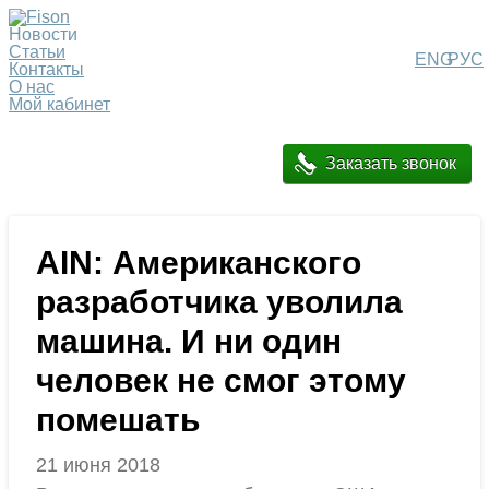
Новости
Статьи
ENG
РУС
Контакты
О нас
Мой кабинет
Заказать звонок
AIN: Американского
разработчика уволила
машина. И ни один
человек не смог этому
помешать
21 июня 2018