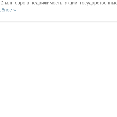
2 млн евро в недвижимость, акции, государственны
обнее »
Проконсультируйтесь с нашим
олитика конфиденциальности
менеджером по телефону
арантии
+380 (67)
624 33 44
 нас