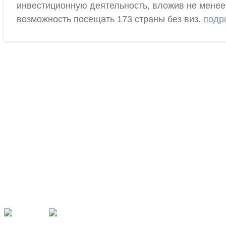
инвестиционную деятельность, вложив не менее 
возможность посещать 173 страны без виз.
подр
Убедитесь, что вы верно указали Email и телефон, т.к. они будут использоваться для получения пароля доступа.
Наши партнёры
П
Г
Рекомендуем
О