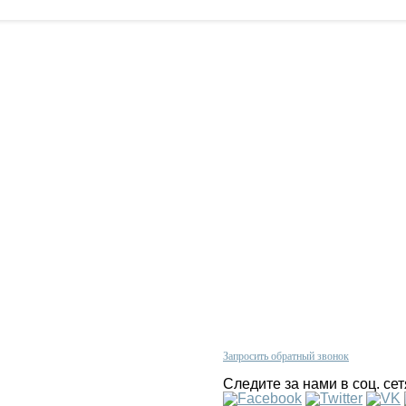
Проконсультируйтесь с нашим
олитика конфиденциальности
менеджером по телефону
арантии
+380 (67)
624 33 44
 нас
Запросить обратный звонок
арта сайта
Следите за нами в соц. сет