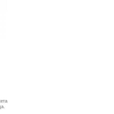
ета
а.