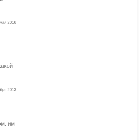
 мая 2016
какой
ября 2013
ом, им