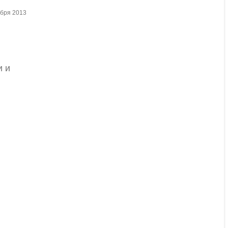
ября 2013
и и